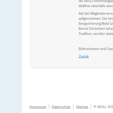
Als VBGU-Rechnungspr
Walther ebenfalls wi
Auf der Mitgliederve
aufgenommen. Die langj
Bergsicherung Ilfeld 
Bernd Schönherr (ehe
Tradition, wurden dami
Bildnachweis und Co
Zurück
Impressum
Datenschutz
Sitemap
© VBGU, 20