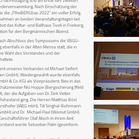
GU-Jahrestagung und am Ende des zweiten
iederversammlung. Nach Einschätzung der
r die „FReiBERGbau 2022“ ein voller Erfolg.
ahmen an beiden Veranstaltungstagen teil.
ot das Kultur- und Ballhaus Tivoli in Freiberg,
cation für den Bergmännischen Abend.
nach Abschluss des Symposiums die VBGU-
ebenfalls in der Alten Mensa statt, die in
ne Wahl des Vorstandes und der
altete.
ent unseres Verbandes ist Michael Seifert
en GmbH). Wiedergewählt wurde ebenfalls
mbH & Co. KG) als Vizepräsident. Neu in das
hatzmeister Nici Hoppe (Bergsicherung Ilfeld
 der die Aufgaben von Dr. Dirk Vetter
Ruhestand ging. Die Herren Matthias Bösl
rsthofer (IABG mbH), Till Singhal-Bohrmann
GmbH) und Dr. Michael Paul (Wismut GmbH)
eschäftsführer Olaf Alisch in ihrem Amt
 Vorstand wurde Sebastian Palm (geoinform