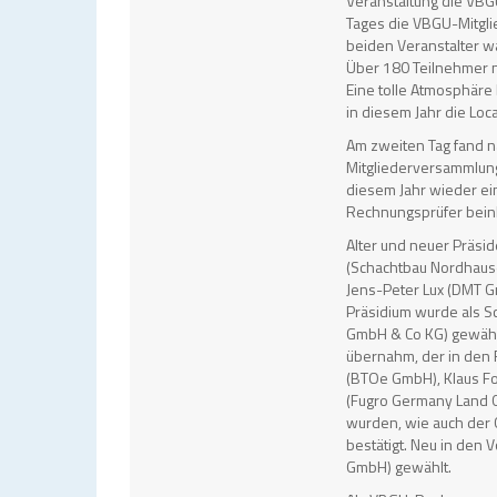
Veranstaltung die VB
Tages die VBGU-Mitgl
beiden Veranstalter wa
Über 180 Teilnehmer n
Eine tolle Atmosphäre b
in diesem Jahr die Lo
Am zweiten Tag fand 
Mitgliederversammlung 
diesem Jahr wieder ei
Rechnungsprüfer beinh
Alter und neuer Präsid
(Schachtbau Nordhaus
Jens-Peter Lux (DMT G
Präsidium wurde als Sc
GmbH & Co KG) gewählt,
übernahm, der in den 
(BTOe GmbH), Klaus Fo
(Fugro Germany Land 
wurden, wie auch der G
bestätigt. Neu in den
GmbH) gewählt.