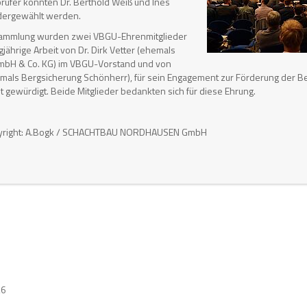
üfer konnten Dr. Berthold Weiß und Ines
edergewählt werden.
rsammlung wurden zwei VBGU-Ehrenmitglieder
ährige Arbeit von Dr. Dirk Vetter (ehemals
GmbH & Co. KG) im VBGU-Vorstand und von
mals Bergsicherung Schönherr), für sein Engagement zur Förderung der 
t gewürdigt. Beide Mitglieder bedankten sich für diese Ehrung.
pyright: A.Bogk / SCHACHTBAU NORDHAUSEN GmbH
26