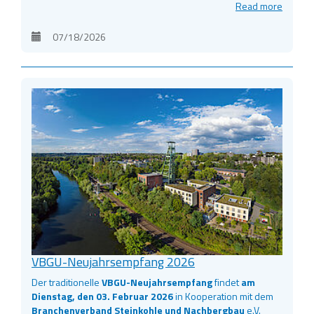
Read more
07/18/2026
VBGU-Neujahrsempfang 2026
Der traditionelle
VBGU-Neujahrsempfang
findet
am
Dienstag, den 03. Februar 2026
in Kooperation mit dem
Branchenverband Steinkohle und Nachbergbau
e.V.