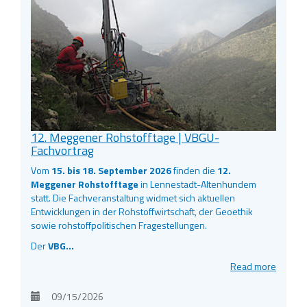
12. Meggener Rohstofftage | VBGU-
Fachvortrag
Vom
15. bis 18. September 2026
finden die
12.
Meggener Rohstofftage
in Lennestadt-Altenhundem
statt. Die Fachveranstaltung widmet sich aktuellen
Entwicklungen in der Rohstoffwirtschaft, der Geoethik
sowie rohstoffpolitischen Fragestellungen.
Der
VBG…
Read more
09/15/2026