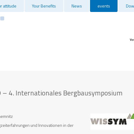
r attitude
Your Benefits
News
events
Dow
– 4. Internationales Bergbausymposium
hemnitz
gzeiterfahrungen und Innovationen in der